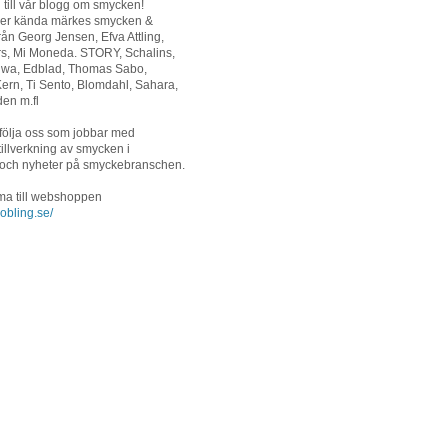
ill vår blogg om smycken!
ljer kända märkes smycken &
från Georg Jensen, Efva Attling,
rs, Mi Moneda. STORY, Schalins,
riwa, Edblad, Thomas Sabo,
ern, Ti Sento, Blomdahl, Sahara,
en m.fl
följa oss som jobbar med
tillverkning av smycken i
 och nyheter på smyckebranschen.
ma till webshoppen
obling.se/