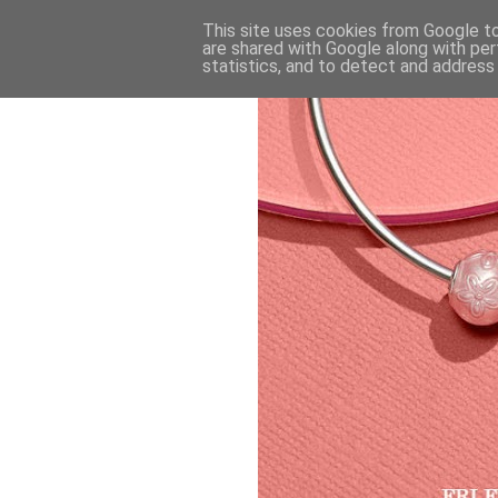
This site uses cookies from Google to 
are shared with Google along with per
statistics, and to detect and address