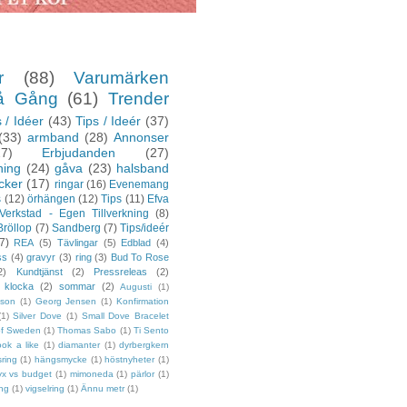
r
(88)
Varumärken
å Gång
(61)
Trender
 / Idéer
(43)
Tips / Ideér
(37)
(33)
armband
(28)
Annonser
27)
Erbjudanden
(27)
ning
(24)
gåva
(23)
halsband
cker
(17)
ringar
(16)
Evenemang
s
(12)
örhängen
(12)
Tips
(11)
Efva
Verkstad - Egen Tillverkning
(8)
Bröllop
(7)
Sandberg
(7)
Tips/ideér
7)
REA
(5)
Tävlingar
(5)
Edblad
(4)
ss
(4)
gravyr
(3)
ring
(3)
Bud To Rose
2)
Kundtjänst
(2)
Pressreleas
(2)
klocka
(2)
sommar
(2)
Augusti
(1)
sson
(1)
Georg Jensen
(1)
Konfirmation
(1)
Silver Dove
(1)
Small Dove Bracelet
of Sweden
(1)
Thomas Sabo
(1)
Ti Sento
ook a like
(1)
diamanter
(1)
dyrbergkern
sring
(1)
hängsmycke
(1)
höstnyheter
(1)
yx vs budget
(1)
mimoneda
(1)
pärlor
(1)
ing
(1)
vigselring
(1)
Ännu metr
(1)