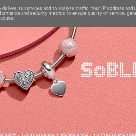
deliver its services and to analyze traffic. Your IP address and
formance and security metrics to ensure quality of service, ge
 abuse.