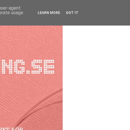
 user-agent
nerate usage
LEARN MORE
GOT IT