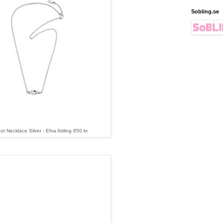
Sobling.se
t Necklace Silver - Efva Attling 850 kr