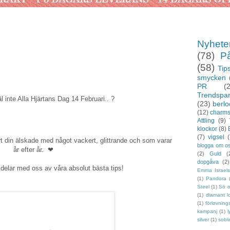
Nyhete
(78)
P
(58)
Tips
smycken
PR
(
Trendspa
 inte Alla Hjärtans Dag 14 Februari.. ?
(23)
berlo
(12)
charm
Attling
(9)
klockor
(8)
(7)
vigsel
(
ort din älskade med något vackert, glittrande och som varar
blogga om o
år efter år.
❤
(2)
Guld
(
dopgåva
(2)
h delar med oss av våra absolut bästa tips!
Emma Israel
(1)
Pandora
Steel
(1)
Sö 
(1)
diamant l
(1)
förlovning
kampanj
(1)
l
silver
(1)
sobl