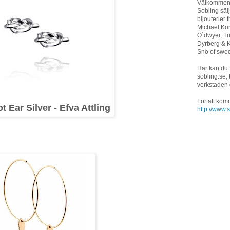
Välkommen t
Sobling sä
bijouterier 
Michael Ko
O´dwyer, T
Dyrberg & K
Snö of swed
Här kan du 
sobling.se, 
verkstaden
För att kom
 Ear Silver - Efva Attling
http://www.s