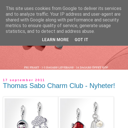
This site uses cookies from Google to deliver its services
and to analyze traffic. Your IP address and user-agent are
shared with Google along with performance and security
metrics to ensure quality of service, generate usage
statistics, and to detect and address abuse.
LEARN MORE
GOT IT
17 september 2011
Thomas Sabo Charm Club - Nyheter!