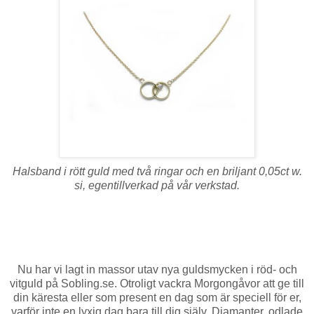
Halsband i rött guld med två ringar och en briljant 0,05ct w.
si, egentillverkad på vår verkstad.
Nu har vi lagt in massor utav nya guldsmycken i röd- och
vitguld på Sobling.se. Otroligt vackra Morgongåvor att ge till
din käresta eller som present en dag som är speciell för er,
varför inte en lyxig dag bara till dig själv. Diamanter, odlade