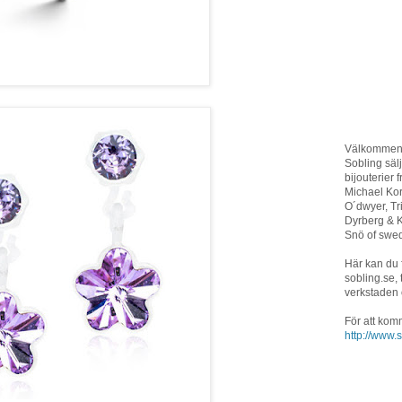
Välkommen t
Sobling sä
bijouterier 
Michael Ko
O´dwyer, T
Dyrberg & K
Snö of swed
Här kan du 
sobling.se, 
verkstaden
För att kom
http://www.s