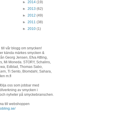
►
2014
(19)
►
2013
(62)
►
2012
(49)
►
2011
(38)
►
2010
(1)
ill vår blogg om smycken!
ljer kända märkes smycken &
från Georg Jensen, Efva Attling,
rs, Mi Moneda. STORY, Schalins,
riwa, Edblad, Thomas Sabo,
ern, Ti Sento, Blomdahl, Sahara,
en m.fl
följa oss som jobbar med
tillverkning av smycken i
 och nyheter på smyckebranschen.
ma till webshoppen
obling.se/