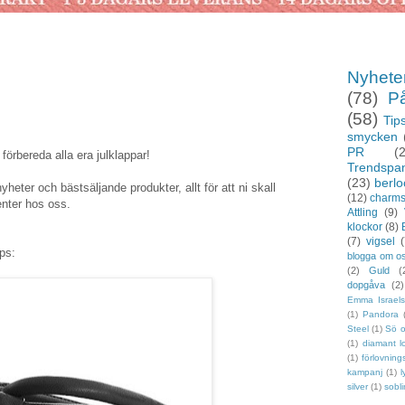
Nyhete
(78)
P
(58)
Tips
smycken
PR
(
 förbereda alla era julklappar!
Trendspa
(23)
berlo
nyheter och bästsäljande produkter, allt för att ni skall
(12)
charm
nter hos oss.
Attling
(9)
klockor
(8)
(7)
vigsel
(
ips:
blogga om o
(2)
Guld
(
dopgåva
(2)
Emma Israel
(1)
Pandora
Steel
(1)
Sö 
(1)
diamant l
(1)
förlovning
kampanj
(1)
l
silver
(1)
sobl