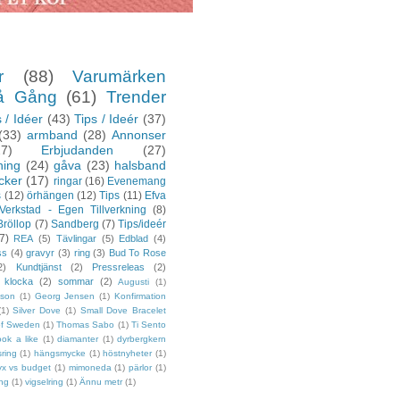
r
(88)
Varumärken
å Gång
(61)
Trender
 / Idéer
(43)
Tips / Ideér
(37)
(33)
armband
(28)
Annonser
27)
Erbjudanden
(27)
ning
(24)
gåva
(23)
halsband
cker
(17)
ringar
(16)
Evenemang
s
(12)
örhängen
(12)
Tips
(11)
Efva
Verkstad - Egen Tillverkning
(8)
Bröllop
(7)
Sandberg
(7)
Tips/ideér
7)
REA
(5)
Tävlingar
(5)
Edblad
(4)
ss
(4)
gravyr
(3)
ring
(3)
Bud To Rose
2)
Kundtjänst
(2)
Pressreleas
(2)
klocka
(2)
sommar
(2)
Augusti
(1)
sson
(1)
Georg Jensen
(1)
Konfirmation
(1)
Silver Dove
(1)
Small Dove Bracelet
of Sweden
(1)
Thomas Sabo
(1)
Ti Sento
ook a like
(1)
diamanter
(1)
dyrbergkern
sring
(1)
hängsmycke
(1)
höstnyheter
(1)
yx vs budget
(1)
mimoneda
(1)
pärlor
(1)
ing
(1)
vigselring
(1)
Ännu metr
(1)