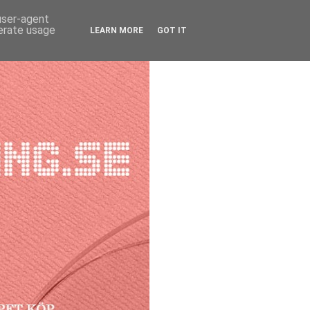
 user-agent
nerate usage
LEARN MORE
GOT IT