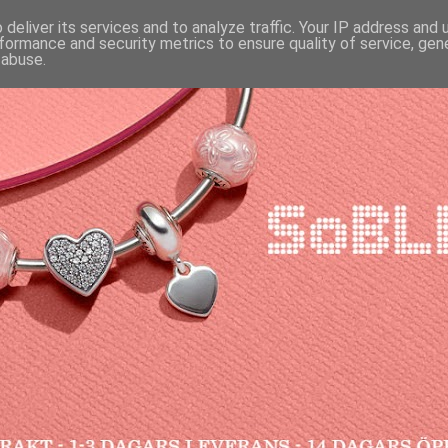
deliver its services and to analyze traffic. Your IP address and
formance and security metrics to ensure quality of service, ge
 abuse.