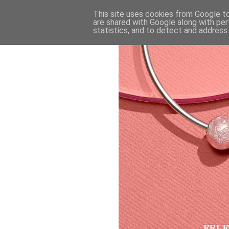
This site uses cookies from Google to 
are shared with Google along with per
statistics, and to detect and address