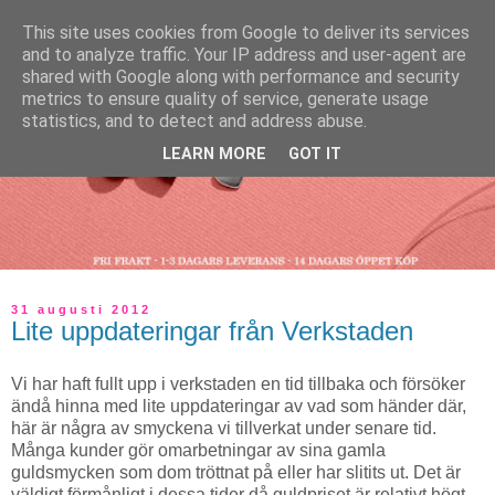
This site uses cookies from Google to deliver its services
and to analyze traffic. Your IP address and user-agent are
shared with Google along with performance and security
metrics to ensure quality of service, generate usage
statistics, and to detect and address abuse.
LEARN MORE
GOT IT
31 augusti 2012
Lite uppdateringar från Verkstaden
Vi har haft fullt upp i verkstaden en tid tillbaka och försöker
ändå hinna med lite uppdateringar av vad som händer där,
här är några av smyckena vi tillverkat under senare tid.
Många kunder gör omarbetningar av sina gamla
guldsmycken som dom tröttnat på eller har slitits ut. Det är
väldigt förmånligt i dessa tider då guldpriset är relativt högt
.