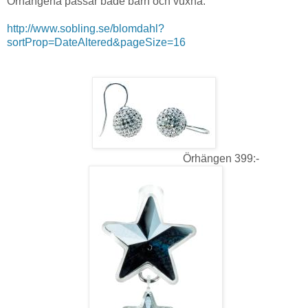
Örhängena passar både barn och vuxna.
http://www.sobling.se/blomdahl?
sortProp=DateAltered&pageSize=16
Örhängen 399:-