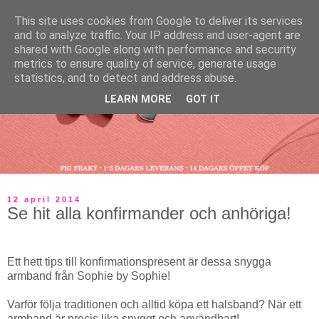
This site uses cookies from Google to deliver its services
and to analyze traffic. Your IP address and user-agent are
shared with Google along with performance and security
metrics to ensure quality of service, generate usage
statistics, and to detect and address abuse.
LEARN MORE
GOT IT
12 april 2014
Se hit alla konfirmander och anhöriga!
Ett hett tips till konfirmationspresent är dessa snygga
armband från Sophie by Sophie!
Varför följa traditionen och alltid köpa ett halsband? När ett
armband är precis lika snyggt och användbart!