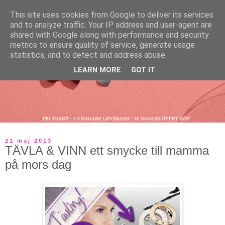
This site uses cookies from Google to deliver its services
and to analyze traffic. Your IP address and user-agent are
shared with Google along with performance and security
metrics to ensure quality of service, generate usage
statistics, and to detect and address abuse.
LEARN MORE
GOT IT
21 maj 2013
TÄVLA & VINN ett smycke till mamma
på mors dag