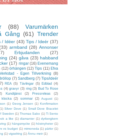
r
(88)
Varumärken
å Gång
(61)
Trender
 / Idéer
(43)
Tips / Ideér
(37)
(33)
armband
(28)
Annonser
27)
Erbjudanden
(27)
ning
(24)
gåva
(23)
halsband
cker
(17)
ringar
(16)
Evenemang
s
(12)
örhängen
(12)
Tips
(11)
Efva
Verkstad - Egen Tillverkning
(8)
Bröllop
(7)
Sandberg
(7)
Tips/ideér
7)
REA
(5)
Tävlingar
(5)
Edblad
(4)
ss
(4)
gravyr
(3)
ring
(3)
Bud To Rose
2)
Kundtjänst
(2)
Pressreleas
(2)
klocka
(2)
sommar
(2)
Augusti
(1)
sson
(1)
Georg Jensen
(1)
Konfirmation
(1)
Silver Dove
(1)
Small Dove Bracelet
of Sweden
(1)
Thomas Sabo
(1)
Ti Sento
ook a like
(1)
diamanter
(1)
dyrbergkern
sring
(1)
hängsmycke
(1)
höstnyheter
(1)
yx vs budget
(1)
mimoneda
(1)
pärlor
(1)
ing
(1)
vigselring
(1)
Ännu metr
(1)