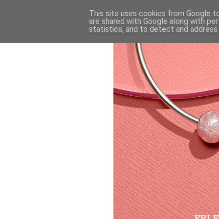
This site uses cookies from Google to 
are shared with Google along with per
statistics, and to detect and address