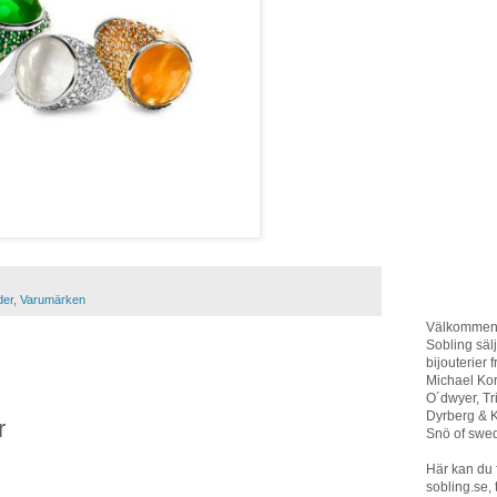
der
,
Varumärken
Välkommen t
Sobling sä
bijouterier 
Michael Ko
O´dwyer, T
Dyrberg & K
r
Snö of swed
Här kan du 
sobling.se, 