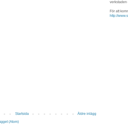
verkstaden
För att kom
http://www.s
Startsida
Äldre inlägg
lägget (Atom)