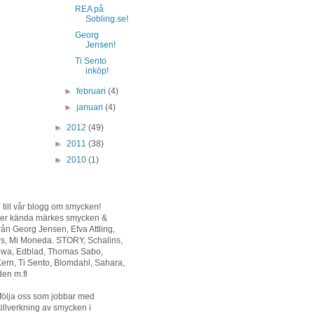
REA på
Sobling.se!
Georg
Jensen!
Ti Sento
inköp!
►
februari
(4)
►
januari
(4)
►
2012
(49)
►
2011
(38)
►
2010
(1)
ill vår blogg om smycken!
ljer kända märkes smycken &
från Georg Jensen, Efva Attling,
rs, Mi Moneda. STORY, Schalins,
riwa, Edblad, Thomas Sabo,
ern, Ti Sento, Blomdahl, Sahara,
en m.fl
följa oss som jobbar med
tillverkning av smycken i