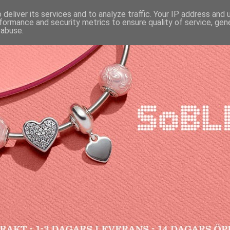
deliver its services and to analyze traffic. Your IP address and
formance and security metrics to ensure quality of service, ge
 abuse.