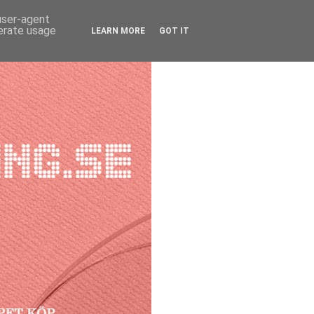
 user-agent
nerate usage
LEARN MORE
GOT IT