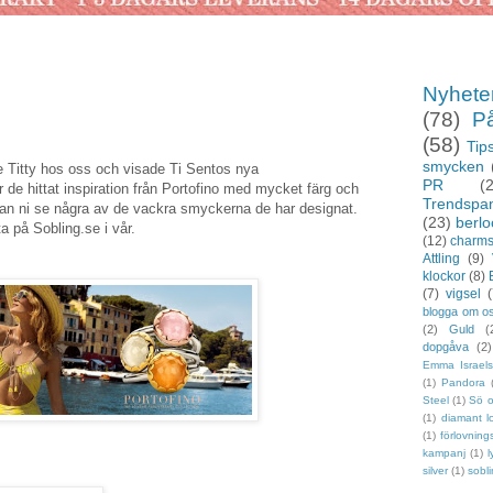
Nyhete
(78)
P
(58)
Tips
smycken
e Titty hos oss och visade Ti Sentos nya
PR
(
de hittat inspiration från Portofino med mycket färg och
Trendspa
 kan ni se några av de vackra smyckerna de har designat.
(23)
berlo
 på Sobling.se i vår.
(12)
charm
Attling
(9)
klockor
(8)
(7)
vigsel
(
blogga om o
(2)
Guld
(
dopgåva
(2)
Emma Israel
(1)
Pandora
Steel
(1)
Sö 
(1)
diamant l
(1)
förlovning
kampanj
(1)
l
silver
(1)
sobl