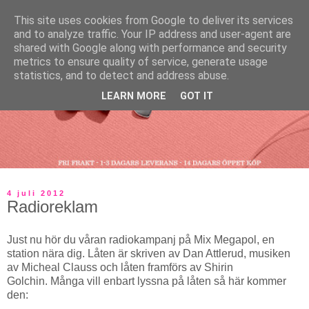
This site uses cookies from Google to deliver its services
and to analyze traffic. Your IP address and user-agent are
shared with Google along with performance and security
metrics to ensure quality of service, generate usage
statistics, and to detect and address abuse.
LEARN MORE
GOT IT
4 juli 2012
Radioreklam
Just nu hör du våran radiokampanj på Mix Megapol, en
station nära dig. Låten är skriven av Dan Attlerud, musiken
av Micheal Clauss och låten framförs av Shirin
Golchin. Många vill enbart lyssna på låten så här kommer
den: