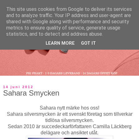
This site uses cookies from Google to deliver its services
and to analyze traffic. Your IP address and user-agent are
shared with Google along with performance and security
metrics to ensure quality of service, generate usage
statistics, and to detect and address abuse.
LEARN MORE
GOT IT
14 juni 2012
Sahara Smycken
Sahara nytt märke hos oss!
Sahara silversmycken är ett svenskt företag som tillverkar
tidlösa silversmycken.
Sedan 2010 är succedeckarförfattaren Camilla Läckberg
delägare och ansiktet utåt.