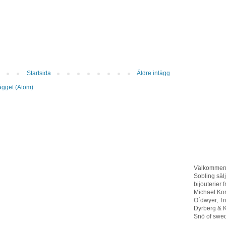
Startsida
Äldre inlägg
lägget (Atom)
Välkommen t
Sobling sä
bijouterier 
Michael Ko
O´dwyer, T
Dyrberg & K
Snö of swed