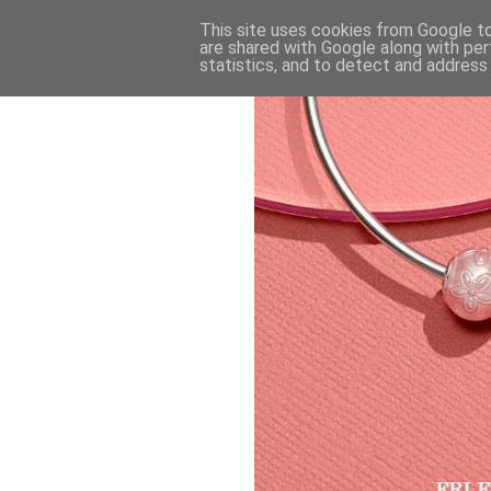
This site uses cookies from Google to 
are shared with Google along with per
statistics, and to detect and address