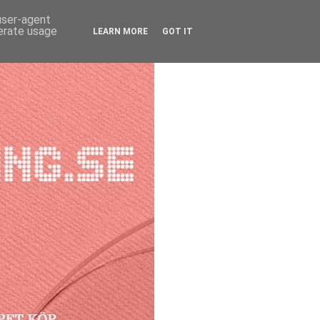
 user-agent
nerate usage
LEARN MORE
GOT IT