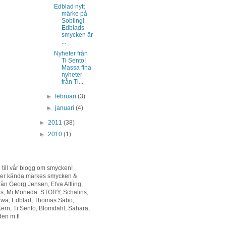
Edblad nytt
märke på
Sobling!
Edblads
smycken är
...
Nyheter från
Ti Sento!
Massa fina
nyheter
från Ti...
►
februari
(3)
►
januari
(4)
►
2011
(38)
►
2010
(1)
ill vår blogg om smycken!
ljer kända märkes smycken &
från Georg Jensen, Efva Attling,
rs, Mi Moneda. STORY, Schalins,
riwa, Edblad, Thomas Sabo,
ern, Ti Sento, Blomdahl, Sahara,
en m.fl