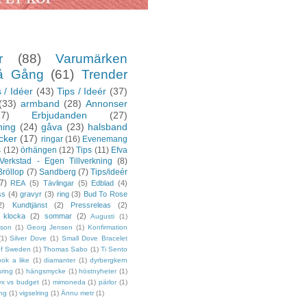
r
(88)
Varumärken
å Gång
(61)
Trender
 / Idéer
(43)
Tips / Ideér
(37)
(33)
armband
(28)
Annonser
27)
Erbjudanden
(27)
ning
(24)
gåva
(23)
halsband
cker
(17)
ringar
(16)
Evenemang
s
(12)
örhängen
(12)
Tips
(11)
Efva
Verkstad - Egen Tillverkning
(8)
Bröllop
(7)
Sandberg
(7)
Tips/ideér
7)
REA
(5)
Tävlingar
(5)
Edblad
(4)
ss
(4)
gravyr
(3)
ring
(3)
Bud To Rose
2)
Kundtjänst
(2)
Pressreleas
(2)
klocka
(2)
sommar
(2)
Augusti
(1)
sson
(1)
Georg Jensen
(1)
Konfirmation
(1)
Silver Dove
(1)
Small Dove Bracelet
of Sweden
(1)
Thomas Sabo
(1)
Ti Sento
ook a like
(1)
diamanter
(1)
dyrbergkern
sring
(1)
hängsmycke
(1)
höstnyheter
(1)
yx vs budget
(1)
mimoneda
(1)
pärlor
(1)
ing
(1)
vigselring
(1)
Ännu metr
(1)