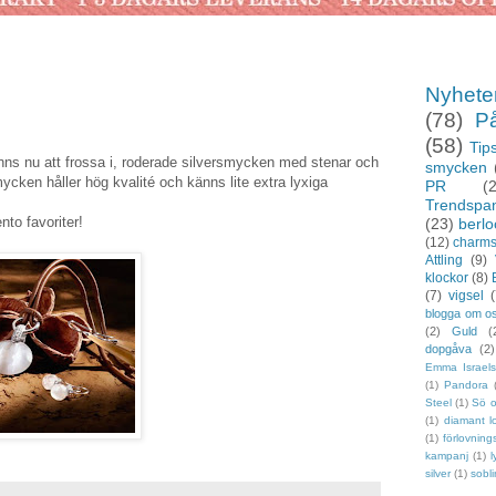
Nyhete
(78)
P
(58)
Tips
inns nu att frossa i, roderade silversmycken med stenar och
smycken
smycken håller hög kvalité och känns lite extra lyxiga
PR
(
Trendspa
nto favoriter!
(23)
berlo
(12)
charm
Attling
(9)
klockor
(8)
(7)
vigsel
(
blogga om o
(2)
Guld
(
dopgåva
(2)
Emma Israel
(1)
Pandora
Steel
(1)
Sö 
(1)
diamant l
(1)
förlovning
kampanj
(1)
l
silver
(1)
sobl