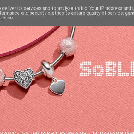
deliver its services and to analyze traffic. Your IP address and
formance and security metrics to ensure quality of service, ge
 abuse.