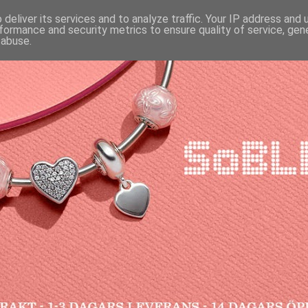
deliver its services and to analyze traffic. Your IP address and
formance and security metrics to ensure quality of service, ge
 abuse.