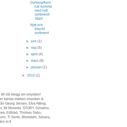
Dyrberg/Kern
har kommit
med nytt
sortiment!
Jippi!
Nytt och
fräscht
sortiment
►
juni
(1)
►
maj
(5)
►
april
(4)
►
mars
(9)
►
januari
(1)
►
2010
(1)
ill vår blogg om smycken!
ljer kända märkes smycken &
från Georg Jensen, Efva Attling,
rs, Mi Moneda. STORY, Schalins,
riwa, Edblad, Thomas Sabo,
ern, Ti Sento, Blomdahl, Sahara,
en m.fl