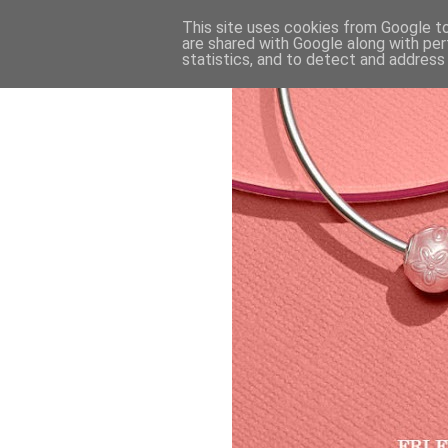
This site uses cookies from Google to 
are shared with Google along with per
statistics, and to detect and address