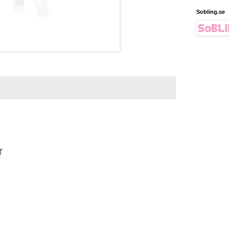
Sobling.se
r