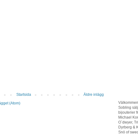
Startsida
Äldre inlägg
Välkommen t
lägget (Atom)
Sobling sä
bijouterier 
Michael Ko
O´dwyer, T
Dyrberg & K
Snö of swed