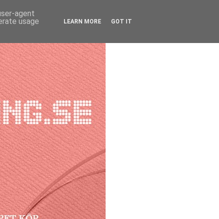
 user-agent
nerate usage
LEARN MORE
GOT IT