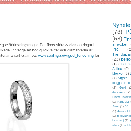
Nyhete
(78)
P
(58)
Tips
smycken
vigsel/förlovningsringar. Det finns släta & diamantringar i
PR
(
llverkade i Sverige av hög guldkvalitet och diamanterna är
Trendspa
liktdiamanter! Gå in på:
www.sobling.se/vigsel_forlovning
för
(23)
berlo
(12)
charm
Attling
(9)
klockor
(8)
(7)
vigsel
(
blogga om o
(2)
Guld
(
dopgåva
(2)
Emma Israel
(1)
Pandora
Steel
(1)
Sö 
(1)
diamant l
(1)
förlovning
kampanj
(1)
l
silver
(1)
sobl