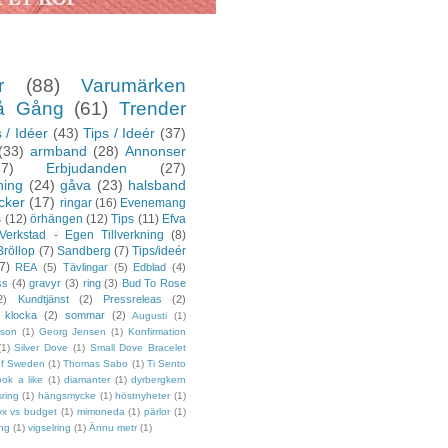
r
(88)
Varumärken
å Gång
(61)
Trender
 / Idéer
(43)
Tips / Ideér
(37)
(33)
armband
(28)
Annonser
27)
Erbjudanden
(27)
ning
(24)
gåva
(23)
halsband
cker
(17)
ringar
(16)
Evenemang
s
(12)
örhängen
(12)
Tips
(11)
Efva
Verkstad - Egen Tillverkning
(8)
Bröllop
(7)
Sandberg
(7)
Tips/ideér
7)
REA
(5)
Tävlingar
(5)
Edblad
(4)
ss
(4)
gravyr
(3)
ring
(3)
Bud To Rose
2)
Kundtjänst
(2)
Pressreleas
(2)
klocka
(2)
sommar
(2)
Augusti
(1)
sson
(1)
Georg Jensen
(1)
Konfirmation
(1)
Silver Dove
(1)
Small Dove Bracelet
of Sweden
(1)
Thomas Sabo
(1)
Ti Sento
ook a like
(1)
diamanter
(1)
dyrbergkern
sring
(1)
hängsmycke
(1)
höstnyheter
(1)
yx vs budget
(1)
mimoneda
(1)
pärlor
(1)
ing
(1)
vigselring
(1)
Ännu metr
(1)