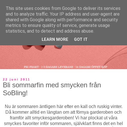
This site uses cookies from Google to deliver its services
and to analyze traffic. Your IP address and user-agent are
shared with Google along with performance and security
metrics to ensure quality of service, generate usage
statistics, and to detect and address abuse.
LEARN MORE
GOT IT
22 juni 2011
Bli sommarfin med smycken från
SoBling!
Nu är sommaren äntligen här efter en kall och ruskig vinter.
Då kommer alltid en längtan om att förnya garderoben och
framför allt smyckesgarderoben! Vi har plockat ut våra
smyckes favoriter inför sommaren, självklart finns det en hel